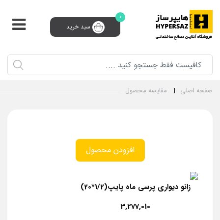
0
سبد خرید
پشتیبانی و فروش 24 ساعته
91008910 (021)
0
ثبت‌نام تامین‌کننده
سبد خرید
ورود و ثبت نام
صفحه اصلی
مقایسه محصول
افزودن محصول
زانو دیواری پرسی ماه پایپ(1/2*20)
3,277,010