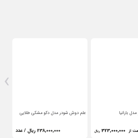
›
ل بارانیا
علم دوش شودر مدل دکو مشکی طلایی
علم 
323,000,000
238,000,000 ریال / عدد
مت از
ریال