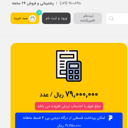
پشتیبانی و فروش 24 ساعته
91008910 (021)
0
ثبت‌نام 
ورود و ثبت نام
سبد خرید
تامین‌کننده
79,000,000
ریال / عدد
مبلغ فوق با احتساب ارزش افزوده می باشد
امکان پرداخت قسطی از درگاه دیجی پی 4 قسط ماهانه
19,750,000 ریال