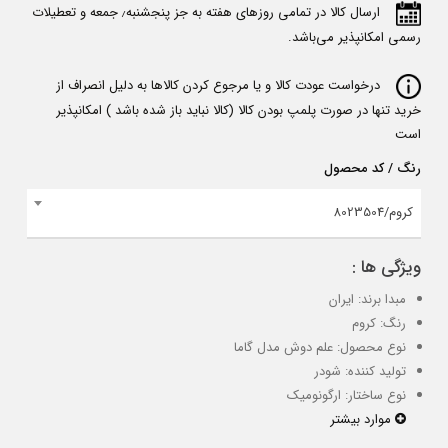
ارسال کالا در تمامی روزهای هفته به جز پنجشنبه٫ جمعه و تعطیلات
رسمی امکانپذیر می‌باشد.
درخواست عودت کالا و یا مرجوع کردن کالاها به دلیل انصراف از
خرید تنها در صورت پلمپ بودن کالا (کالا نباید باز شده باشد ) امکانپذیر
است
رنگ / کد محصول
کروم/8023504
ویژگی ها :
مبدا برند: ایران
رنگ: کروم
نوع محصول: علم دوش مدل گاما
تولید کننده: شودر
نوع ساختار: ارگونومیک
موارد بیشتر