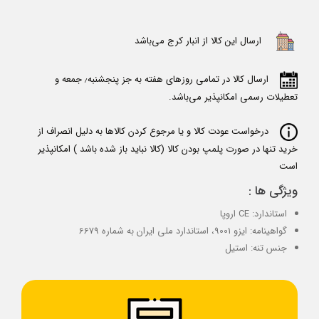
ارسال این کالا از انبار کرج می‌باشد
ارسال کالا در تمامی روزهای هفته به جز پنجشنبه٫ جمعه و
تعطیلات رسمی امکانپذیر می‌باشد.
درخواست عودت کالا و یا مرجوع کردن کالاها به دلیل انصراف از
خرید تنها در صورت پلمپ بودن کالا (کالا نباید باز شده باشد ) امکانپذیر
است
ویژگی ها :
استاندارد: CE اروپا
گواهینامه: ایزو 9001، استاندارد ملی ایران به شماره 6679
جنس تنه: استیل