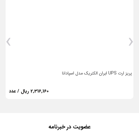
›
‹
پریز ارت UPS ایران الکتریک مدل اسپادانا
پ
2,316,160 ریال / عدد
عضویت در خبرنامه