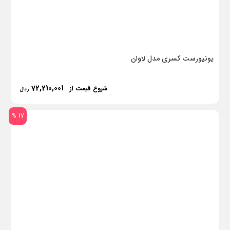
یونیورست کسری مدل لاوان
72,210,001
شروع قیمت از
ریال
17 %