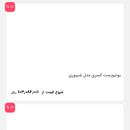
17 %
یونیورست کسری مدل شیپوری
103,086,001
شروع قیمت از
ریال
17 %