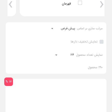
›
‹
تا قیمت :
696,000,000
پیش فرض
مرتب سازی بر اساس
696,000,000
-
0
ریال
ریال
ادامه
نمایش تخفیف دارها
24
نمایش تعداد محصول
290
محصول
17 %