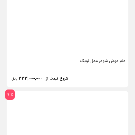
علم دوش شودر مدل لوبک
333,000,000
شروع قیمت از
ریال
5 %