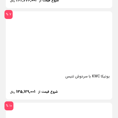
262,446,001
شروع قیمت از
ریال
7 %
یونیکا KWC با سردوش تنیس
135,129,001
شروع قیمت از
ریال
10 %