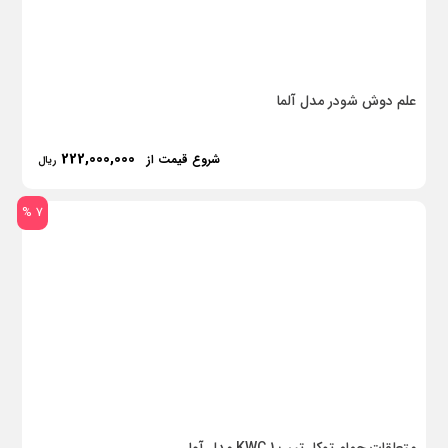
علم دوش شودر مدل آلما
222,000,000
شروع قیمت از
ریال
7 %