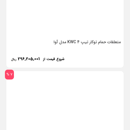
متعلقات حمام توکار تیپ 4 KWC مدل آوا
296,205,001
شروع قیمت از
ریال
7 %