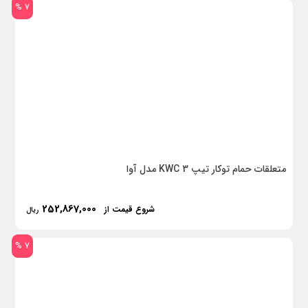
7 %
متعلقات حمام توکار تیپ 3 KWC مدل آوا
252,867,000
شروع قیمت از
ریال
7 %