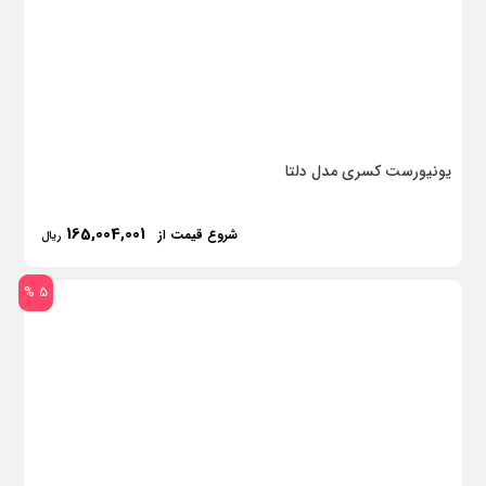
یونیورست کسری مدل دلتا
165,004,001
شروع قیمت از
ریال
5 %