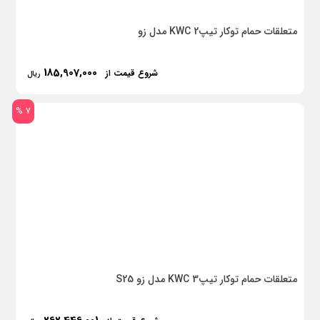
متعلقات حمام توکار تیپ2 KWC مدل زو
185,907,000
شروع قیمت از
ریال
7 %
متعلقات حمام توکار تیپ3 KWC مدل زو S25