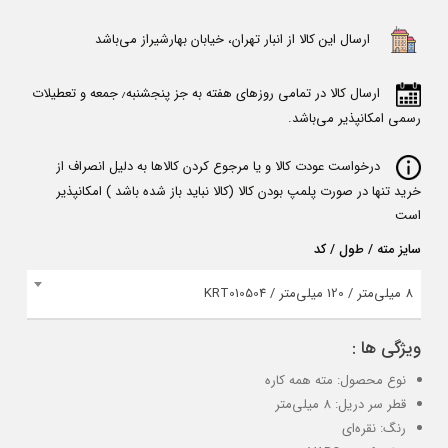
ارسال این کالا از انبار تهران، خیابان بهارشیراز می‌باشد
ارسال کالا در تمامی روزهای هفته به جز پنجشنبه٫ جمعه و تعطیلات
رسمی امکانپذیر می‌باشد.
درخواست عودت کالا و یا مرجوع کردن کالاها به دلیل انصراف از
خرید تنها در صورت پلمپ بودن کالا (کالا نباید باز شده باشد ) امکانپذیر
است
سایز مته / طول / کد
8 میلی‌متر / 120 میلی‌متر / KRT010504
ویژگی ها :
نوع محصول: مته همه کاره
قطر سر دریل: 8 میلی‌متر
رنگ: نقره‌ای