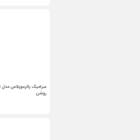
س
روشن