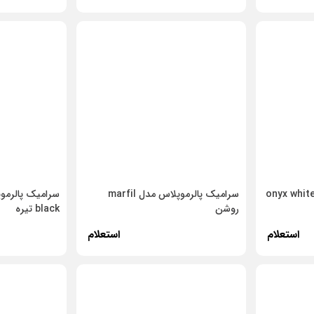
رامیک پالرموپلاس مدل onyx white
سرامیک پالرموپلاس مدل marfil
روشن
black تیره
استعلام
استعلام