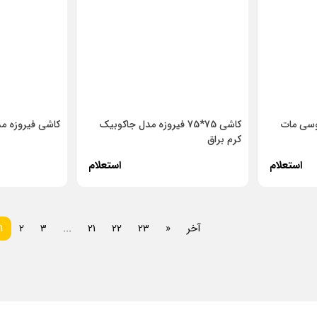
وسی مات
کاشی 75*75 فیروزه مدل جاکوبیک
کاشی فیروزه مد
کرم براق
استعلام
استعلام
بعدی
ق
آخر
»
23
22
21
...
3
2
1