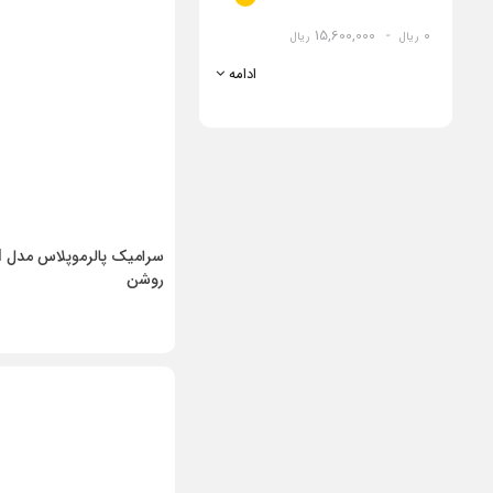
15,600,000
-
0
ریال
ریال
ادامه
س
روشن