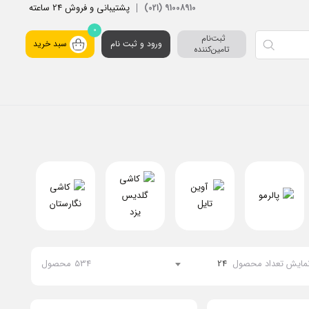
پشتیبانی و فروش 24 ساعته
91008910 (021)
0
ثبت‌نام 
ورود و ثبت نام
سبد خرید
تامین‌کننده
مایش تعداد محصول
24
534
محصول