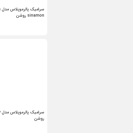
سر
sinamon روشن
س
روشن