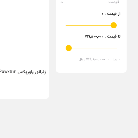
قیمت
از قیمت :
0
تا قیمت :
719,800,000
719,800,000
-
0
ریال
ریال
ژنراتور پاورپلاس Powx513