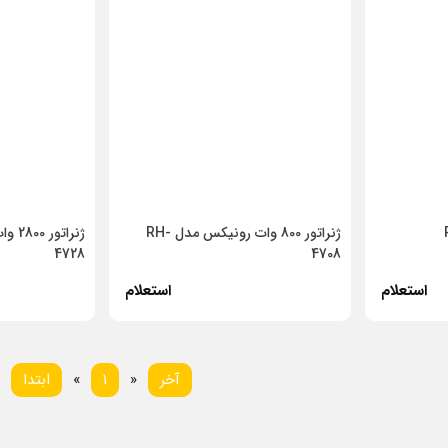
ژنراتور 800 وات رونیکس مدل RH-
4728
4708
استعلام
استعلام
بعدی
قبلی
آخر
»
1
«
ابتدا