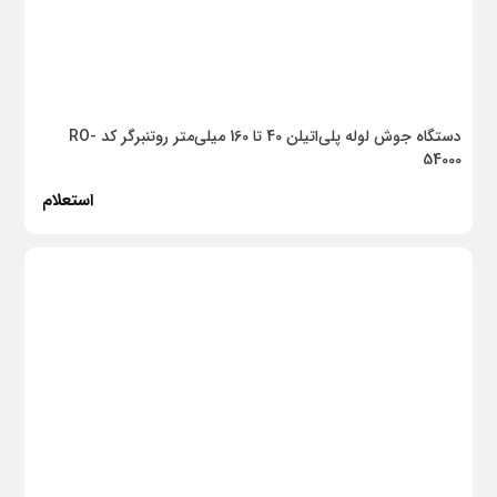
اجاق گاز
فر
هود
دستگاه جوش لوله پلی‌اتیلن 40 تا 160 میلی‌متر روتنبرگر کد RO-
54000
سایر
استعلام
سینک
هواکش
ماکروفر
قطعات پیش ساخته گچی و پلیمری
گچ
ملات آماده
لوازم ترافیکی