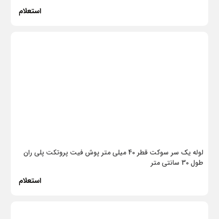
استعلام
کل محصولات شیرآلات بهداشتی
ترمیم کننده
پودر بندکشی
پرژکتور
جعبه فیوز
سرپبج و آویز
برنجی
پمپ
لوله یک سر سوکت قطر 40 میلی متر پوش فیت پروتکت پلی ران
طول 30 سانتی متر
فن‌کوئل
استعلام
کولر گازی
پکیج آبگرم