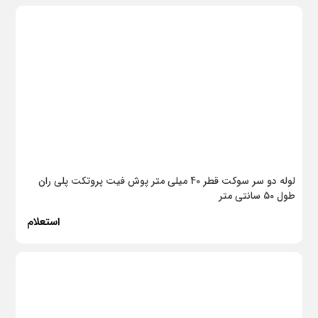
دمنده
جهان الکتریک
مروارید
نوتریکا
عایق رطوبتی یکتا بام دلیجان
چسب رازی
لوله دو سر سوکت قطر 40 میلی متر پوش فیت پروتکت پلی ران
گچ صنعتی امید سمنان
طول 50 سانتی متر
شایان رابیتس
استعلام
روتنبرگر
زنو
ایمن‌پا