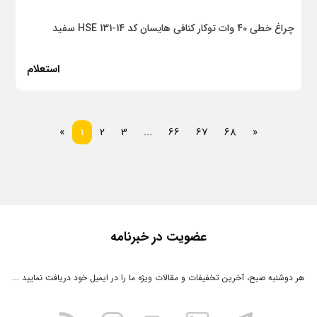
15,181,577,728
-
0
ریال
ریال
ادامه
چراغ خطی 40 وات توکار کنافی هایسان کد HSE 131-14 سفید
استعلام
بعدی
قبلی
«
1
2
3
...
66
67
68
»
عضویت در خبرنامه
هر دوشنبه صبح، آخرین تخفیفات و مقالات ویژه ما را در ایمیل خود دریافت نمایید ...