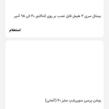
بادی
بیمتال سری 3 هیمل قابل نصب بر روی کنتاکتور 40 الی 95 آمپر
بنزینی
دستی
استعلام
اندازه گیری
دستگیره
بست و ساپورت لوله
توالت فرنگی
سینک ظرفشوئی
علم‌دوش و کابین‌دوش
وان و جکوزی
بوشن پرسی سوپرپایپ سایز 40 (آلمانی)
لوازم جانبی