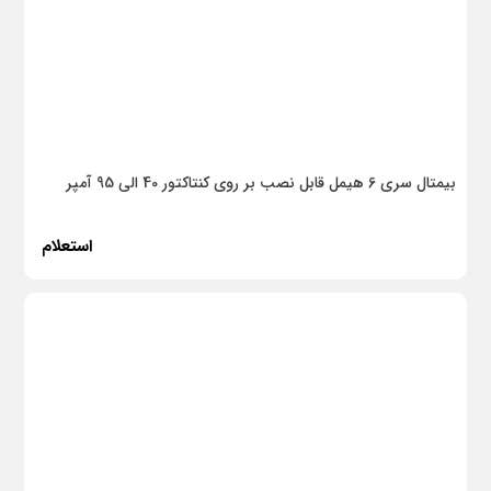
پلیمری
چراغهای فضای داخلی
چراغهای فضای آزاد
لامپ
بیمتال سری 6 هیمل قابل نصب بر روی کنتاکتور 40 الی 95 آمپر
لوله PVC
استعلام
کلید و پریز
سایر
پایه فلزی
وسائل اندازه گیری
ابزار آلات
برقی