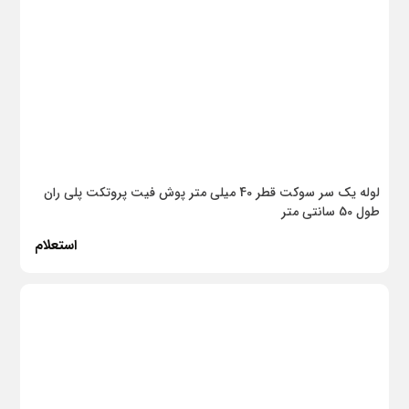
هواساز
سایر
سایر
سایر
رومیزی
لوله یک سر سوکت قطر 40 میلی متر پوش فیت پروتکت پلی ران
رنگ
طول 50 سانتی متر
چسب
استعلام
مکمل مصرفی
مکمل مصرفی
شارژی
وان صنعتی