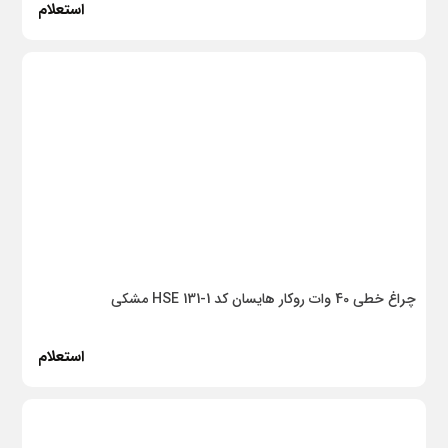
حرباء
استعلام
فرس
AGP
Raptor
نیوفلکس
نیوپایپ
هیمل
بن ملات
چراغ خطی 40 وات روکار هایسان کد HSE 131-1 مشکی
بکار بتن
استعلام
کسری
سیم ایتالیا
نانوتایتان