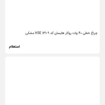
دیموند
ایوک
مایا
میتسویی
چراغ خطی 40 وات روکار هایسان کد HSE 131-9 مشکی
داتیس
استعلام
نئودور
قیمت
از قیمت :
0
تا قیمت :
15,181,577,728