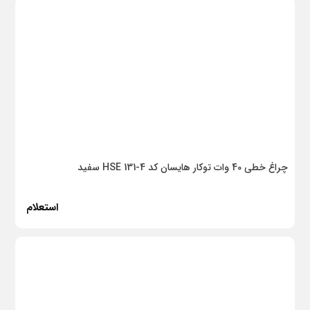
لورچ
نامین نور
خیام الکتریک
آسیا الکتریک
ESlight
تنسر لاک
چراغ خطی 40 وات توکار هایسان کد HSE 131-4 سفید
بیمکث
شعاع
استعلام
هرمز برکه
لوگا شیمی
بتن شیمی خاورمیانه