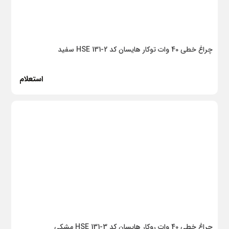
آریا پلیمر
کنتال
چراغ خطی 40 وات توکار هایسان کد HSE 131-2 سفید
داریس شیمی
راک وال
استعلام
گنبد فیروزه
آروا
Mijia
آتومن
لیکو
ریمونکس
سوپرپایپ
چراغ خطی 40 وات روکار هایسان کد HSE 131-3 مشکی