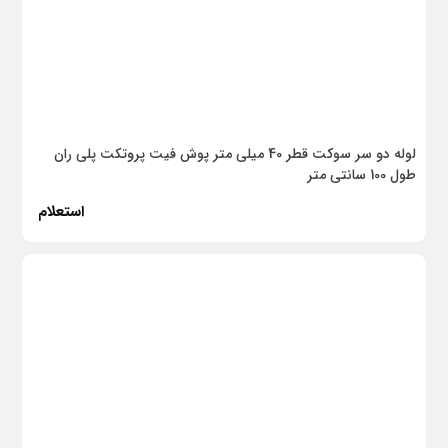
کاشی فیروزه
دستگیره ایران
موزاییکا
ایلیا استیل
لوله دو سر سوکت قطر 40 میلی متر پوش فیت پروتکت پلی ران
طول 100 سانتی متر
آوین تایل
استعلام
کاشی گلدیس یزد
رونیکس
مرجان
نوین صنعت ایرانیان
رنگ بپکو
نوبیلی