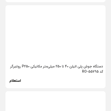
بلوک سیمانی
کاشی و سرامیک
موزاییک
گچ برگ (کناف)
رابیتس
چسب
چسب کاشی
دستگاه جوش پلی اتیلن 40 تا 250 میلی‌متر مکانیکی P250 روتنبرگر
چسب بتن
کد RO-55795
استعلام
فلزی
گالوانیزه
پلی اتیلن
پروپیلن