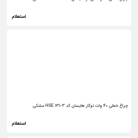
سوپرفیکس
استعلام
پلی‌ران
طبرستان
چینی کرد
دلند
دنا الکتریک
ایران الکتریک
Hisun
چراغ خطی 40 وات توکار هایسان کد HSE 131-3 مشکی
بهفر
یحیی
استعلام
روشن الکتریک