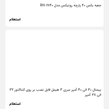
دستکش
جعبه بکس 40 پارچه رونیکس مدل RH-2640
کفش
استعلام
عینک و ماسک
لباس کار
کانکس
روان کننده
فولادی
پلیمری
ایزوگام
بیمتال 30 الی 40 آمپر سری 3 هیمل قابل نصب بر روی کنتاکتور 32
پوشش های پلیمری
الی 38 آمپر
الاستومری
استعلام