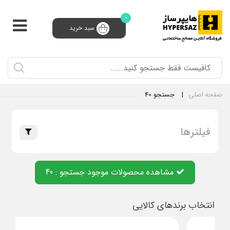
0
سبد خرید
پشتیبانی و فروش 24 ساعته
91008910 (021)
0
ثبت‌نام تامین‌کننده
سبد خرید
ورود و ثبت نام
صفحه اصلی
جستجو 40
فیلترها
دسته بندی ها
مشاهده محصولات موجود جستجو : 40
انتخاب برندهای کالایی
ابزار و یراق و بست
انواع روان کننده