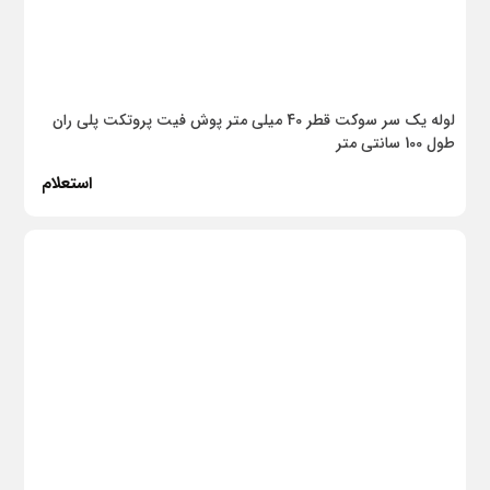
کلیدهای حفاظتی
ابزار جوشکاری
برند ها
لوله یک سر سوکت قطر 40 میلی متر پوش فیت پروتکت پلی ران
طول 100 سانتی متر
استعلام
پاور پلاس
ماه پایپ
پوزولان
تجهیزات سیستم
پومکس
لیموفیکس
کریتور