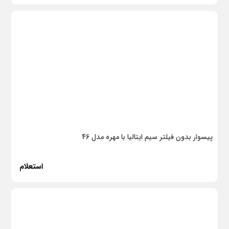
درب ضد سرقت
چسب
ضدزنگ
رنگ پلاستیک
چسب کاشی
چسب بتن
گالوانیزه
پیسوار بدون فیلتر سیم ایتالیا با مهره مدل 46
پلی اتیلن
استعلام
پروپیلن
پلیمری
کابل چند سیم
چراغهای فضای داخلی