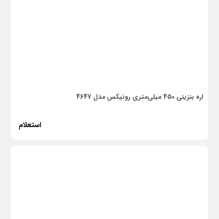
آسیا الکتریک
ESlight
بیمکث
شعاع
اره بنزینی 450 میلی‌متری رونیکس مدل 4647
هرمز برکه
لوگا شیمی
استعلام
بتن شیمی خاورمیانه
دیموند
ایوک
مایا
میتسویی