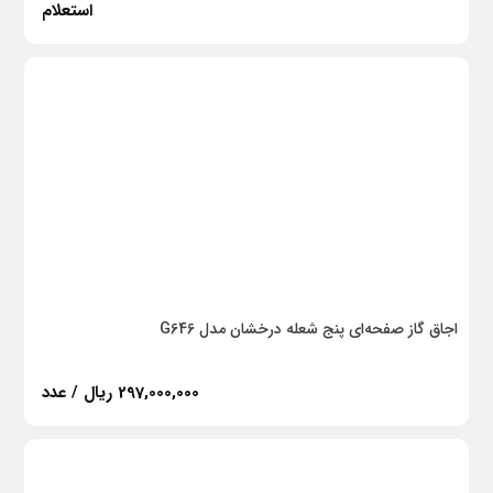
سوپرپایپ
استعلام
سوپرفیکس
پلی‌ران
طبرستان
چینی کرد
دلند
دنا الکتریک
Hisun
اجاق گاز صفحه‌ای پنج شعله درخشان مدل G646
بهفر
297,000,000 ریال / عدد
روشن الکتریک
لورچ
خیام الکتریک