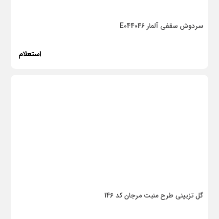
دژ درب
سردوش سقفی آلمار E044046
فک
آرویک
استعلام
برنا
پلی‌گام
استیل البرز
کنتال
داریس شیمی
آروا
Top Clean
گل تزیینی طرح منبت مرجان کد 146
ریمونکس