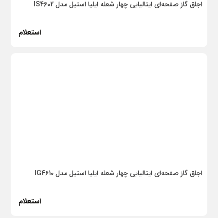
اجاق گاز صفحه‌ای ایتالیایی چهار شعله ایلیا استیل مدل IS4602
کاشی فیروزه
استعلام
دستگیره ایران
موزاییکا
ایلیا استیل
کاشی گلدیس یزد
رونیکس
مرجان
نوین صنعت ایرانیان
اجاق گاز صفحه‌ای ایتالیایی چهار شعله ایلیا استیل مدل IG4610
آلمار
پلی‌رود
استعلام
ایبن اشتاک