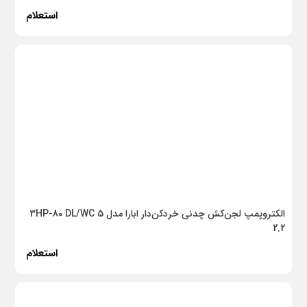
استعلام
برنجی
پمپ
کولر گازی
هواساز
کولر آبی
رادیاتور
سایر
رومیزی
الکتروپمپ لجن‌کش چدنی خردکن‌دار ابارا مدل 3HP-80 DL/WC 5
2.2
مبله
استعلام
چسب
مکمل مصرفی