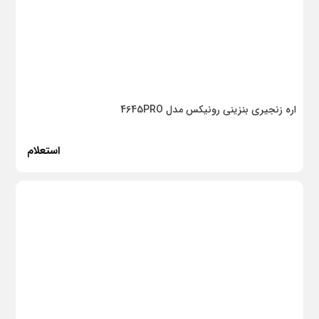
بتن بسپار
نیوفلکس
نیوپایپ
هیمل
اره زنجیری بنزینی رونیکس مدل 4645PRO
سبلان نور
استعلام
درب معتقد
بهینا نما
کسری
سیم ایتالیا
کن
آشپزخانه تهران