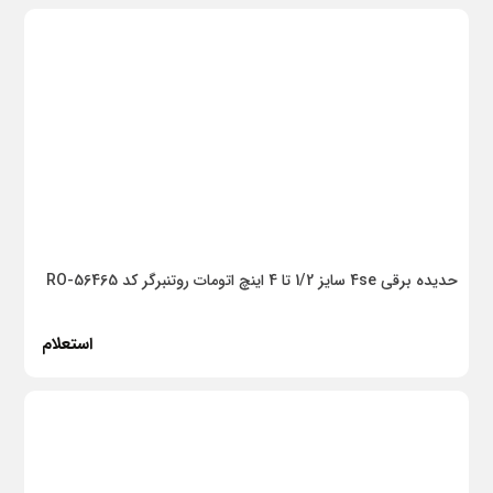
BDS
FE power tools
کیبکس
کاشی لوتوس
کاشی سمنان
مکسان
حدیده برقی 4se سایز 1/2 تا 4 اینچ اتومات روتنبرگر کد RO-56465
درخشان
پارسیکا
استعلام
آبارا
فرس
AGP