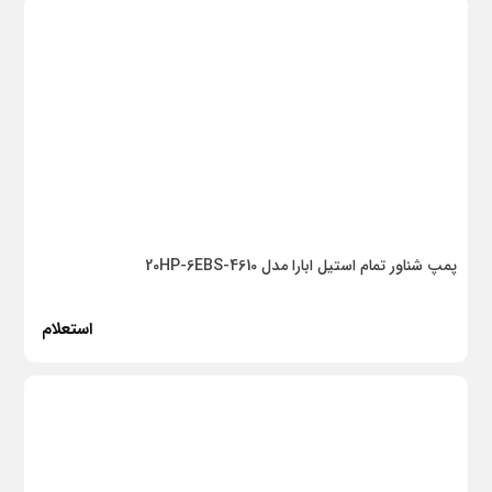
پمپ شناور تمام استیل ابارا مدل 20HP-6EBS-4610
استعلام