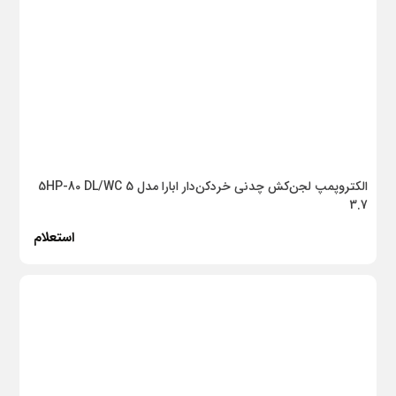
وان صنعتی
کلیدهای حفاظتی
ابزار جوشکاری
برند ها
الکتروپمپ لجن‌کش چدنی خردکن‌دار ابارا مدل 5HP-80 DL/WC 5
3.7
پاور پلاس
استعلام
ماه پایپ
پومکس
پلاستونیک
شودر