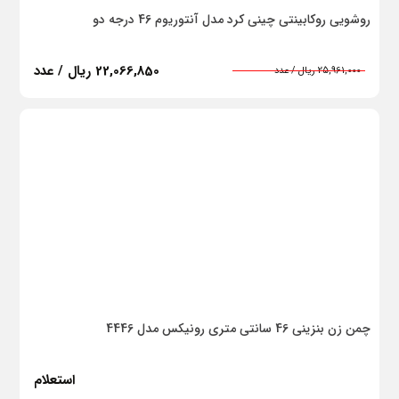
زودگیر کننده
روشویی روکابینتی چینی کرد مدل آنتوریوم 46 درجه دو
میکروسیلیس
22,066,850 ریال / عدد
25,961,000 ریال / عدد
فولادی
پلیمری
عایق رطوبتی
پوشش های پلیمری
بتنی
بلوک بتن گازی (ACC)
کاشی و سرامیک
چمن زن بنزینی 46 سانتی متری رونیکس مدل 4446
موزاییک
گچ برگ (کناف)
استعلام