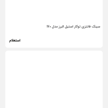
آلتون
بتن ایران
جمیل گچ
سینک فانتزی توکار استیل البرز مدل 170
بروکس
استعلام
کناف ایران
KWC
اخوان
راسان
دمنده
سیم و کابل آرین ابهر
روتنبرگر
زنو