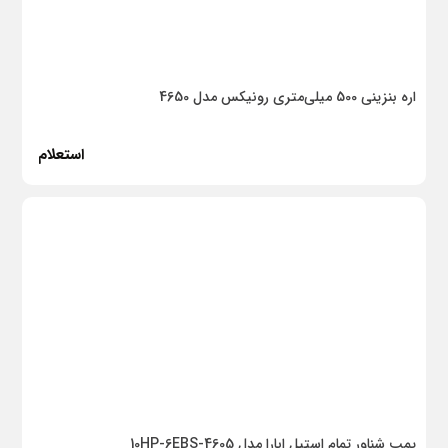
داتیس
قیمت
اره بنزینی 500 میلی‌متری رونیکس مدل 4650
از قیمت :
0
استعلام
تا قیمت :
24,149,866,364
24,149,866,364
-
0
ریال
ریال
ادامه
پمپ شناور تمام استیل ابارا مدل 10HP-6EBS-4605