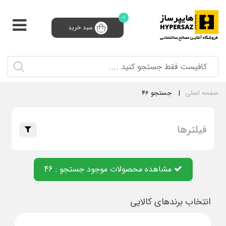
0
سبد خرید
پشتیبانی و فروش 24 ساعته
91008910 (021)
0
ثبت‌نام تامین‌کننده
سبد خرید
ورود و ثبت نام
صفحه اصلی
جستجو 46
فیلترها
دسته بندی ها
مشاهده محصولات موجود جستجو : 46
انتخاب برندهای کالایی
ابزار و یراق و بست
انواع روان کننده