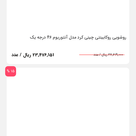
سایر
روغن قالب
هواکش
روشویی روکابینتی چینی کرد مدل آنتوریوم 46 درجه یک
قطعات پیش ساخته گچی و پلیمری
23,476,151 ریال / عدد
27,619,000 ریال / عدد
ملات آماده
شن و ماسه
15 %
تابلو و علائم ایمنی
لوازم ترافیکی
لباس کار
روان کننده
ضد یخ